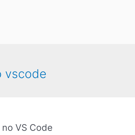
o vscode
r no VS Code